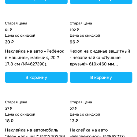
Старая цена
Старая цена
61 ₽
192 ₽
Цена со скидкой
Цена со скидкой
30 ₽
96 ₽
Наклейка на авто «Ребёнок
Чехол на сиденье защитный
в машине», мальчик, 20 ?
- незапинайка «Лучшие
17.8 см (№4627390).
друзья!» 610х460 мм
(№1738574).
В корзину
В корзину
Старая цена
Старая цена
37 ₽
27 ₽
Цена со скидкой
Цена со скидкой
18 ₽
13 ₽
Наклейка на автомобиль
Наклейка на авто
"Везу малышку" (№1240246).
«Медвежонок» (№863277).