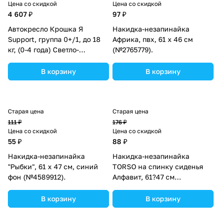
Цена со скидкой
Цена со скидкой
4 607 ₽
97 ₽
Автокресло Крошка Я
Накидка-незапинайка
Support, группа 0+/1, до 18
Африка, пвх, 61 х 46 см
кг, (0-4 года) Светло-
(№2765779).
коричневый/Коричневый
(№9683563).
В корзину
В корзину
Старая цена
Старая цена
111 ₽
176 ₽
Цена со скидкой
Цена со скидкой
55 ₽
88 ₽
Накидка-незапинайка
Накидка-незапинайка
"Рыбки", 61 х 47 см, синий
TORSO на спинку сиденья
фон (№4589912).
Алфавит, 61?47 см
(№4655613).
В корзину
В корзину