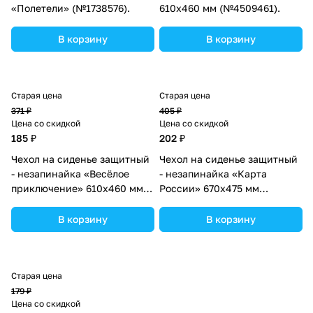
«Полетели» (№1738576).
610х460 мм (№4509461).
В корзину
В корзину
Старая цена
Старая цена
371 ₽
405 ₽
Цена со скидкой
Цена со скидкой
185 ₽
202 ₽
Чехол на сиденье защитный
Чехол на сиденье защитный
- незапинайка «Весёлое
- незапинайка «Карта
приключение» 610х460 мм
России» 670х475 мм
(№1096453).
(№4700910).
В корзину
В корзину
Старая цена
179 ₽
Цена со скидкой