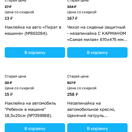
Старая цена
Старая цена
27 ₽
334 ₽
Цена со скидкой
Цена со скидкой
13 ₽
167 ₽
Наклейка на авто «Пират в
Чехол на сиденье защитный
машине» (№863284).
- незапинайка С КАРМАНОМ
«Самая милая» 670х475 мм
(№1738575).
В корзину
В корзину
Старая цена
Старая цена
30 ₽
517 ₽
Цена со скидкой
Цена со скидкой
15 ₽
258 ₽
Наклейка на автомобиль
Незапинайка на
"Ребенок в машине"
автомобильное кресло,
18,5х20см (№7359988).
Щенячий патруль
(№4625035).
В корзину
В корзину