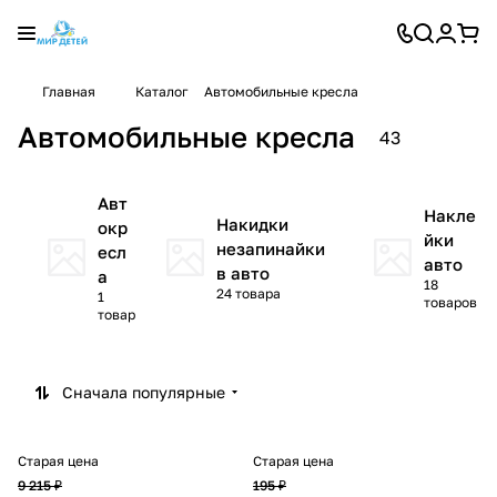
Главная
Каталог
Автомобильные кресла
Автомобильные кресла
43
Авт
Накле
Накидки
окр
йки
незапинайки
есл
авто
в авто
а
18
24 товара
1
товаров
товар
Сначала популярные
Старая цена
Старая цена
9 215 ₽
195 ₽