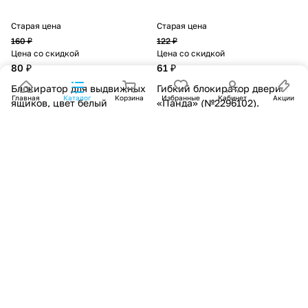
Старая цена
Старая цена
160 ₽
122 ₽
Цена со скидкой
Цена со скидкой
80 ₽
61 ₽
Блокиратор для выдвижных
Гибкий блокиратор двери
Главная
Каталог
Корзина
Избранные
Кабинет
Акции
ящиков, цвет белый
«Панда» (№2296102).
(№3991273).
В корзину
В корзину
Старая цена
Старая цена
287 ₽
121 ₽
Цена со скидкой
Цена со скидкой
143 ₽
60 ₽
Блокиратор для окон и
Блокиратор для дверей и
раздвижных дверей
ящиков, тканевый, 22 см,
«Ключик», под профиль 10
цвет белый, рисунок,