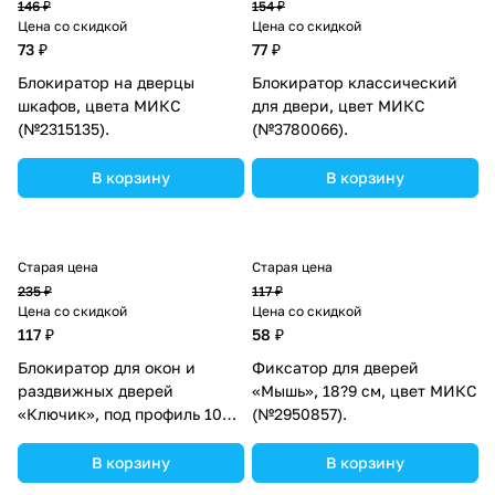
146 ₽
154 ₽
Цена со скидкой
Цена со скидкой
73 ₽
77 ₽
Блокиратор на дверцы
Блокиратор классический
шкафов, цвета МИКС
для двери, цвет МИКС
(№2315135).
(№3780066).
В корзину
В корзину
Старая цена
Старая цена
235 ₽
117 ₽
Цена со скидкой
Цена со скидкой
117 ₽
58 ₽
Блокиратор для окон и
Фиксатор для дверей
раздвижных дверей
«Мышь», 18?9 см, цвет МИКС
«Ключик», под профиль 10
(№2950857).
мм, Крошка Я (№4591067).
В корзину
В корзину