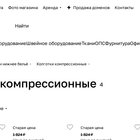
та
Фото магазина
Аренда
Продажа доменов
Контакты
орудование
Швейное оборудование
Ткани
ОПС
Фурнитура
Офи
и нижнее бельё
Колготки компрессионные
 компрессионные
4
ые
Старая цена
Старая цена
1 824 ₽
1 824 ₽