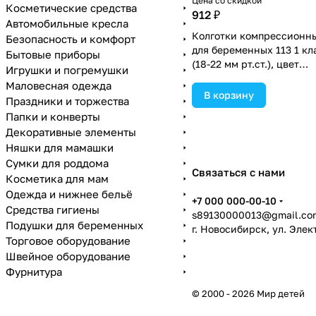
Цена со скидкой
Косметические средства
912 ₽
Автомобильные кресла
Колготки компрессионн
Безопасность и комфорт
для беременных 113 1 кл
Бытовые приборы
(18-22 мм рт.ст.), цвет
Игрушки и погремушки
коричневый, р-р 4
Маловесная одежда
(№1671012).
В корзину
Праздники и торжества
Папки и конверты
Декоративные элементы
Няшки для мамашки
Сумки для роддома
Связаться с нами
Косметика для мам
Одежда и нижнее бельё
+7 000 000-00-10
Средства гигиены
s89130000013@gmail.co
Подушки для беременных
г. Новосибирск, ул. Эле
Торговое оборудование
Швейное оборудование
Фурнитура
© 2000 - 2026 Мир детей