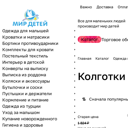
Важно
Доставка
Опла
Все для маленьких людей
производит мир детей
Одежда для малышей
Кроватки и матрасики
Каталог
Торговое об
Бортики противоударники
Комплекты для кровати
Постельный текстиль
Главная
Каталог
Одежда 
Интерьер в детской
Конверты на выписку
Колготки
Выписка из роддома
Коляски и аксессуары
Бутылочки и соски
Пустышки и держатели
Сначала популярн
Кормление и питание
Одежда из турции
Уход за малышом
Старая цена
Купание новорожденного
1 824 ₽
Гигиена и здоровье