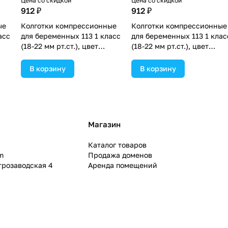
Цена со скидкой
Цена со скидкой
912 ₽
912 ₽
ые
Колготки компрессионные
Колготки компрессионные
асс
для беременных 113 1 класс
для беременных 113 1 клас
(18-22 мм рт.ст.), цвет
(18-22 мм рт.ст.), цвет
чёрный, р-р 4 (№1671024).
телесный, р-р 2 (№1671016)
В корзину
В корзину
Магазин
Каталог товаров
m
Продажа доменов
ктрозаводская 4
Аренда помещений