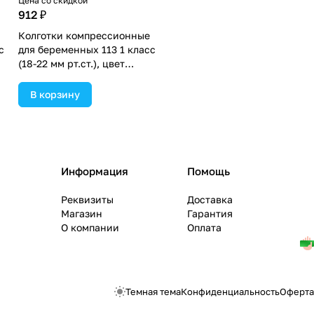
Цена со скидкой
912 ₽
Колготки компрессионные
с
для беременных 113 1 класс
(18-22 мм рт.ст.), цвет
.
чёрный, р-р 1 (№1671021).
В корзину
Информация
Помощь
Реквизиты
Доставка
Магазин
Гарантия
О компании
Оплата
Темная тема
Конфиденциальность
Оферта