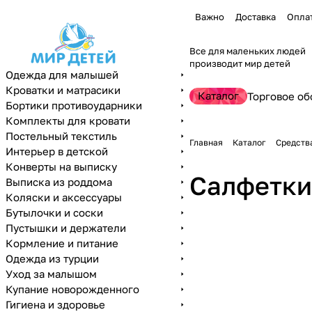
Важно
Доставка
Опла
Все для маленьких людей
производит мир детей
Одежда для малышей
Кроватки и матрасики
Каталог
Торговое об
Бортики противоударники
Комплекты для кровати
Постельный текстиль
Главная
Каталог
Средств
Интерьер в детской
Конверты на выписку
Салфетки
Выписка из роддома
Коляски и аксессуары
Бутылочки и соски
Пустышки и держатели
Кормление и питание
Одежда из турции
Уход за малышом
Купание новорожденного
Гигиена и здоровье