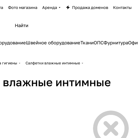
та
Фото магазина
Аренда
Продажа доменов
Контакты
орудование
Швейное оборудование
Ткани
ОПС
Фурнитура
Офи
а гигиены
Салфетки влажные интимные
 влажные интимные