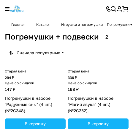
Главная
Каталог
Игрушки и погремушки
Погремушки +
Погремушки + подвески
2
Сначала популярные
Старая цена
Старая цена
294 ₽
336 ₽
Цена со скидкой
Цена со скидкой
147 ₽
168 ₽
Погремушки в наборе
Погремушки в наборе
"Радужные сны" (4 шт.)
"Магия звука" (4 шт.)
(№2С348).
(№2С352).
В корзину
В корзину