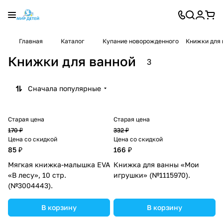
Главная
Каталог
Купание новорожденного
Книжки для 
Книжки для ванной
3
Сначала популярные
Старая цена
Старая цена
170 ₽
332 ₽
Цена со скидкой
Цена со скидкой
85 ₽
166 ₽
Мягкая книжка-малышка EVA
Книжка для ванны «Мои
«В лесу», 10 стр.
игрушки» (№1115970).
(№3004443).
В корзину
В корзину