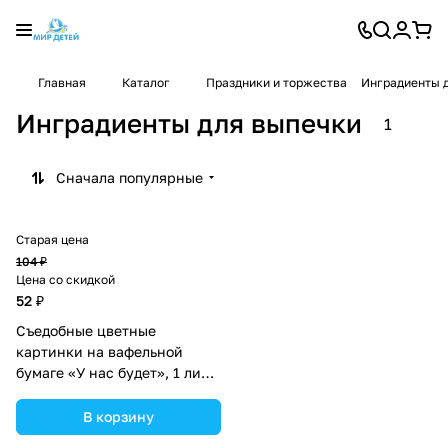
Главная
Каталог
Праздники и торжества
Инградиенты 
Инградиенты для выпечки
1
Сначала популярные
Старая цена
104 ₽
Цена со скидкой
52 ₽
Съедобные цветные
картинки на вафельной
бумаге «У нас будет», 1 лист
А5 (№9209263).
В корзину