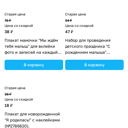
Старая цена
Старая цена
76 ₽
94 ₽
Цена со скидкой
Цена со скидкой
38 ₽
47 ₽
Плакат мамочки "Мы ждём
Набор для проведения
тебя малыш" для вклейки
детского праздника "С
фото и записей на каждый
рождением малыша"
месяц +накл (№1267950).
(№1284883).
В корзину
В корзину
Старая цена
36 ₽
Цена со скидкой
18 ₽
Плакат для новорожденной
"Я родилась!" с наклейками
(№2786820).