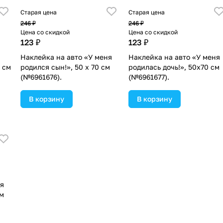
Старая цена
Старая цена
246 ₽
246 ₽
Цена со скидкой
Цена со скидкой
123 ₽
123 ₽
Наклейка на авто «У меня
Наклейка на авто «У меня
0 см
родился сын!», 50 х 70 см
родилась дочь!», 50х70 см
(№6961676).
(№6961677).
В корзину
В корзину
ня
см