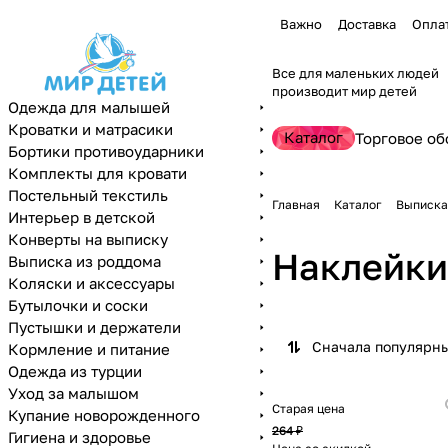
Важно
Доставка
Опла
Все для маленьких людей
производит мир детей
Одежда для малышей
Кроватки и матрасики
Каталог
Торговое об
Бортики противоударники
Комплекты для кровати
Постельный текстиль
Главная
Каталог
Выписка
Интерьер в детской
Конверты на выписку
Наклейки
Выписка из роддома
Коляски и аксессуары
Бутылочки и соски
Пустышки и держатели
Сначала популярн
Кормление и питание
Одежда из турции
Уход за малышом
Старая цена
Купание новорожденного
264 ₽
Гигиена и здоровье