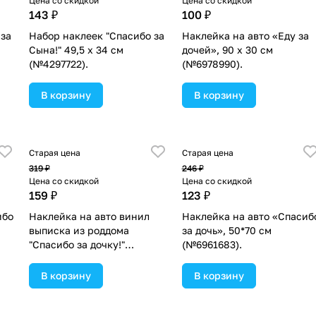
Цена со скидкой
Цена со скидкой
143 ₽
100 ₽
 за
Набор наклеек "Спасибо за
Наклейка на авто «Еду за
Сына!" 49,5 х 34 см
дочей», 90 х 30 см
(№4297722).
(№6978990).
В корзину
В корзину
Старая цена
Старая цена
319 ₽
246 ₽
Цена со скидкой
Цена со скидкой
159 ₽
123 ₽
ибо
Наклейка на авто винил
Наклейка на авто «Спасиб
выписка из роддома
за дочь», 50*70 см
"Спасибо за дочку!"
(№6961683).
(№870574).
В корзину
В корзину