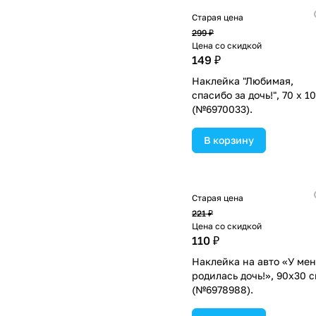
Старая цена
299 ₽
Цена со скидкой
149 ₽
Наклейка "Любимая,
спасибо за дочь!", 70 х 1
(№6970033).
В корзину
Старая цена
221 ₽
Цена со скидкой
110 ₽
Наклейка на авто «У ме
родилась дочь!», 90х30 
(№6978988).