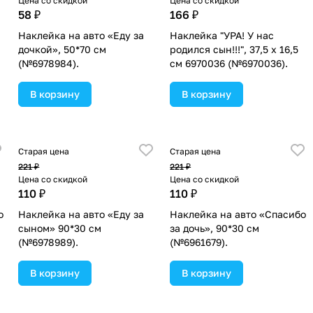
Цена со скидкой
Цена со скидкой
58 ₽
166 ₽
Наклейка на авто «Еду за
Наклейка "УРА! У нас
дочкой», 50*70 см
родился сын!!!", 37,5 х 16,5
(№6978984).
см 6970036 (№6970036).
В корзину
В корзину
Старая цена
Старая цена
221 ₽
221 ₽
Цена со скидкой
Цена со скидкой
110 ₽
110 ₽
о
Наклейка на авто «Еду за
Наклейка на авто «Спасибо
сыном» 90*30 см
за дочь», 90*30 см
(№6978989).
(№6961679).
В корзину
В корзину