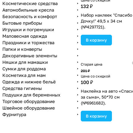
Цена со скидкой
Косметические средства
132 ₽
Автомобильные кресла
Набор наклеек "Спасибо
Безопасность и комфорт
Дочку!" 49,5 х 34 см
Бытовые приборы
(№4297721).
Игрушки и погремушки
Маловесная одежда
В корзину
Праздники и торжества
Папки и конверты
Декоративные элементы
Няшки для мамашки
Старая цена
Сумки для роддома
201 ₽
Косметика для мам
Цена со скидкой
Одежда и нижнее бельё
100 ₽
Средства гигиены
Наклейка на авто «Спас
Подушки для беременных
за сына», 50*70 см
Торговое оборудование
(№6961682).
Швейное оборудование
Фурнитура
В корзину