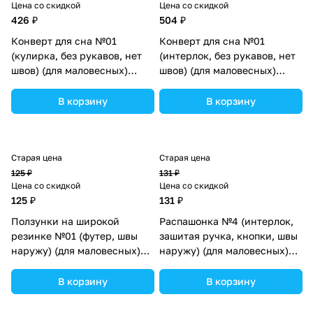
Цена со скидкой
Цена со скидкой
426 ₽
504 ₽
Конверт для сна №01
Конверт для сна №01
(кулирка, без рукавов, нет
(интерлок, без рукавов, нет
швов) (для маловесных)
швов) (для маловесных)
(№3003-50МД) цвета в
(№3002-50МД) цвета в
ассортименте.
ассортименте.
В корзину
В корзину
Старая цена
Старая цена
125 ₽
131 ₽
Цена со скидкой
Цена со скидкой
125 ₽
131 ₽
Ползунки на широкой
Распашонка №4 (интерлок,
резинке №01 (футер, швы
зашитая ручка, кнопки, швы
наружу) (для маловесных)
наружу) (для маловесных)
(№16101-50МД) цвета в
(№15176-50МД) цвета в
ассортименте.
ассортименте.
В корзину
В корзину