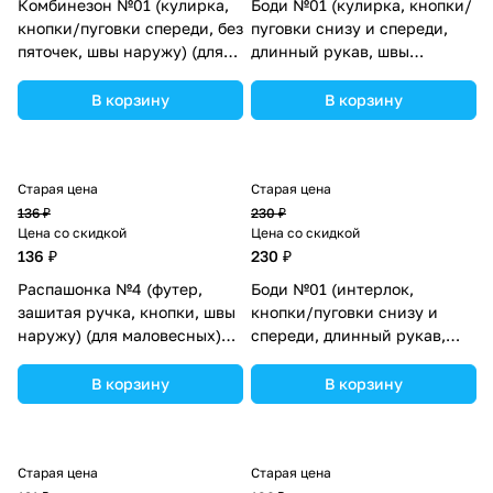
Комбинезон №01 (кулирка,
Боди №01 (кулирка, кнопки/
кнопки/пуговки спереди, без
пуговки снизу и спереди,
пяточек, швы наружу) (для
длинный рукав, швы
маловесных) (№03101-50МД)
наружу) (для маловесных)
цвета в ассортименте.
(№0144-50МД) цвета в
В корзину
В корзину
ассортименте.
Старая цена
Старая цена
136 ₽
230 ₽
Цена со скидкой
Цена со скидкой
136 ₽
230 ₽
Распашонка №4 (футер,
Боди №01 (интерлок,
зашитая ручка, кнопки, швы
кнопки/пуговки снизу и
наружу) (для маловесных)
спереди, длинный рукав,
(№15177-50МД) цвета в
швы наружу) (для
ассортименте.
маловесных) (№0146-50МД)
В корзину
В корзину
цвета в ассортименте.
Старая цена
Старая цена