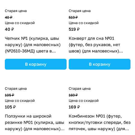
Старая цена
Старая цена
40 ₽
519 ₽
Цена со скидкой
Цена со скидкой
40 ₽
519 ₽
Чепчик №1 (кулирка, швы
Конверт для сна №01
наружу) (для маловесных)
(футер, без рукавов, нет
(№2610-36МД) цвета в
швов) (для маловесных)
ассортименте.
(№3004-50МД) цвета в
ассортименте.
В корзину
В корзину
Старая цена
Старая цена
105 ₽
169 ₽
Цена со скидкой
Цена со скидкой
105 ₽
169 ₽
Ползунки на широкой
Комбинезон №01 (футер,
резинке №01 (кулирка, швы
кнопки/пуговки спереди, без
наружу) (для маловесных)
пяточек, швы наружу) (для
(№16102-50МД) цвета в
маловесных) (№03102-50МД)