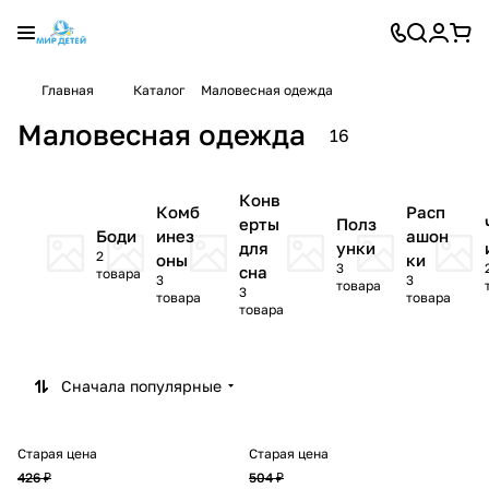
Главная
Каталог
Маловесная одежда
Маловесная одежда
16
Конв
Комб
Расп
ерты
Полз
Боди
инез
ашон
для
унки
2
оны
ки
3
сна
товара
3
3
товара
3
товара
товара
товара
Сначала популярные
Старая цена
Старая цена
426 ₽
504 ₽