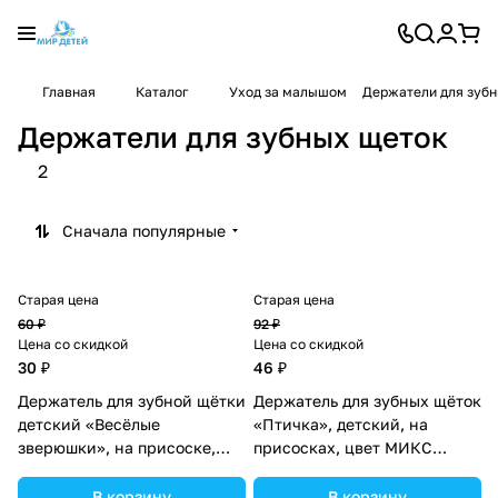
Главная
Каталог
Уход за малышом
Держатели для зуб
Держатели для зубных щеток
2
Сначала популярные
Старая цена
Старая цена
60 ₽
92 ₽
Цена со скидкой
Цена со скидкой
30 ₽
46 ₽
Держатель для зубной щётки
Держатель для зубных щёток
детский «Весёлые
«Птичка», детский, на
зверюшки», на присоске,
присосках, цвет МИКС
дизайн МИКС (№1125769).
(№1125771).
В корзину
В корзину