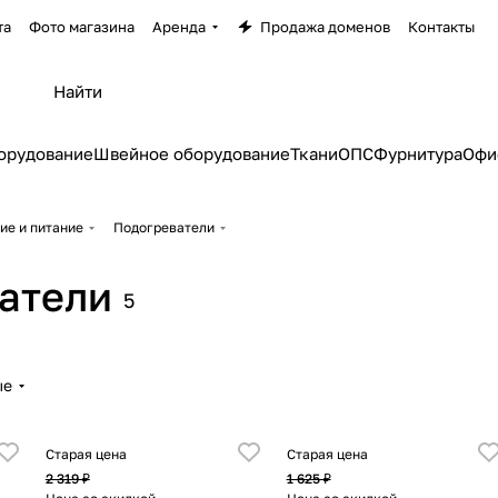
та
Фото магазина
Аренда
Продажа доменов
Контакты
орудование
Швейное оборудование
Ткани
ОПС
Фурнитура
Офи
ие и питание
Подогреватели
атели
5
ые
Старая цена
Старая цена
2 319 ₽
1 625 ₽