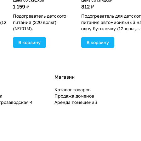
Цена со скидкой
Цена со скидкой
1 159 ₽
812 ₽
Подогреватель детского
Подогреватель для детског
(12
питания (220 вольт)
питания автомибильный н
(№701М).
одну бутылочку (12вольт,
25ватт) (№158Б).
В корзину
В корзину
Магазин
Каталог товаров
m
Продажа доменов
ктрозаводская 4
Аренда помещений