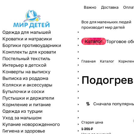
Важно
Доставка
Опла
Все для маленьких людей
производит мир детей
Одежда для малышей
Кроватки и матрасики
Каталог
Торговое об
Бортики противоударники
Комплекты для кровати
Постельный текстиль
Главная
Каталог
Кормлен
Интерьер в детской
Конверты на выписку
Подогрев
Выписка из роддома
Коляски и аксессуары
Бутылочки и соски
Пустышки и держатели
Сначала популярн
Кормление и питание
Одежда из турции
Уход за малышом
Старая цена
Купание новорожденного
1 391 ₽
Гигиена и здоровье