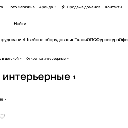
та
Фото магазина
Аренда
Продажа доменов
Контакты
орудование
Швейное оборудование
Ткани
ОПС
Фурнитура
Офи
 в детской
Открытки интерьерные
 интерьерные
1
ые