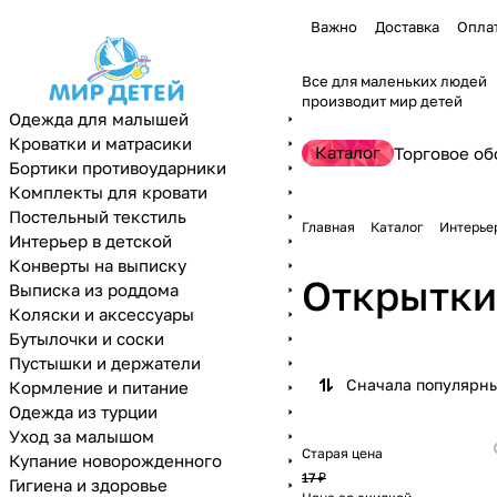
Важно
Доставка
Опла
Все для маленьких людей
производит мир детей
Одежда для малышей
Кроватки и матрасики
Каталог
Торговое об
Бортики противоударники
Комплекты для кровати
Постельный текстиль
Главная
Каталог
Интерьер
Интерьер в детской
Конверты на выписку
Открытки
Выписка из роддома
Коляски и аксессуары
Бутылочки и соски
Пустышки и держатели
Сначала популярн
Кормление и питание
Одежда из турции
Уход за малышом
Старая цена
Купание новорожденного
17 ₽
Гигиена и здоровье