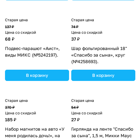
Старая цена
Старая цена
137 ₽
74 ₽
Цена со скидкой
Цена со скидкой
68 ₽
37 ₽
Подвес-парашют «Аист»,
Шар фольгированный 18"
виды МИКС (№5242197).
«Спасибо за сына», круг
(№4258693).
В корзину
В корзину
Старая цена
Старая цена
370 ₽
54 ₽
Цена со скидкой
Цена со скидкой
185 ₽
27 ₽
Набор магнитов на авто «У
Гирлянда на ленте "Спасибо
меня родилась дочь!», на
за сына", 1,5 м, Микки Маус