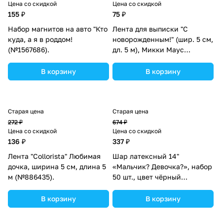
Цена со скидкой
Цена со скидкой
155 ₽
75 ₽
Набор магнитов на авто "Кто
Лента для выписки "С
куда, а я в роддом!
новорожденным!" (шир. 5 см,
(№1567686).
дл. 5 м), Микки Маус
(№1210705).
В корзину
В корзину
Старая цена
Старая цена
272 ₽
674 ₽
Цена со скидкой
Цена со скидкой
136 ₽
337 ₽
Лента "Collorista" Любимая
Шар латексный 14"
дочка, ширина 5 см, длина 5
«Мальчик? Девочка?», набор
м (№886435).
50 шт., цвет чёрный
(№3889890).
В корзину
В корзину