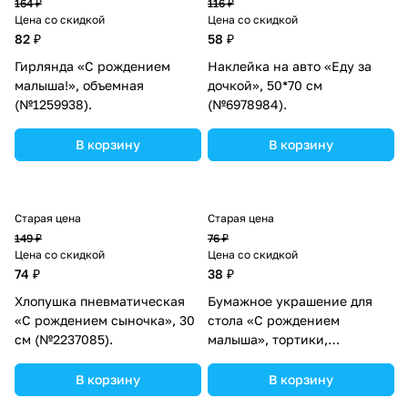
164 ₽
116 ₽
Цена со скидкой
Цена со скидкой
82 ₽
58 ₽
Гирлянда «С рождением
Наклейка на авто «Еду за
малыша!», объемная
дочкой», 50*70 см
(№1259938).
(№6978984).
В корзину
В корзину
Старая цена
Старая цена
149 ₽
76 ₽
Цена со скидкой
Цена со скидкой
74 ₽
38 ₽
Хлопушка пневматическая
Бумажное украшение для
«С рождением сыночка», 30
стола «С рождением
см (№2237085).
малыша», тортики,
сердечки, набор 3 шт.
(№1236914).
В корзину
В корзину