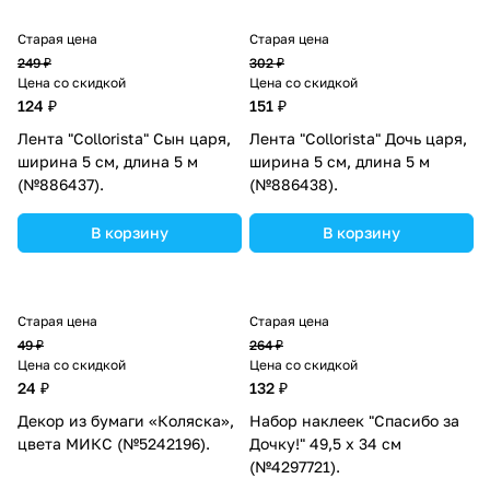
Старая цена
Старая цена
249 ₽
302 ₽
Цена со скидкой
Цена со скидкой
124 ₽
151 ₽
Лента "Collorista" Сын царя,
Лента "Collorista" Дочь царя,
ширина 5 см, длина 5 м
ширина 5 см, длина 5 м
(№886437).
(№886438).
В корзину
В корзину
Старая цена
Старая цена
49 ₽
264 ₽
Цена со скидкой
Цена со скидкой
24 ₽
132 ₽
Декор из бумаги «Коляска»,
Набор наклеек "Спасибо за
цвета МИКС (№5242196).
Дочку!" 49,5 х 34 см
(№4297721).