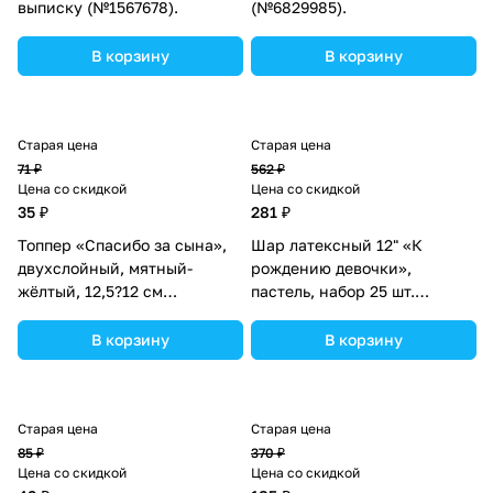
выписку (№1567678).
(№6829985).
В корзину
В корзину
Старая цена
Старая цена
71 ₽
562 ₽
Цена со скидкой
Цена со скидкой
35 ₽
281 ₽
Топпер «Спасибо за сына»,
Шар латексный 12" «К
двухслойный, мятный-
рождению девочки»,
жёлтый, 12,5?12 см
пастель, набор 25 шт.
(№2885962).
(№2839212).
В корзину
В корзину
Старая цена
Старая цена
85 ₽
370 ₽
Цена со скидкой
Цена со скидкой