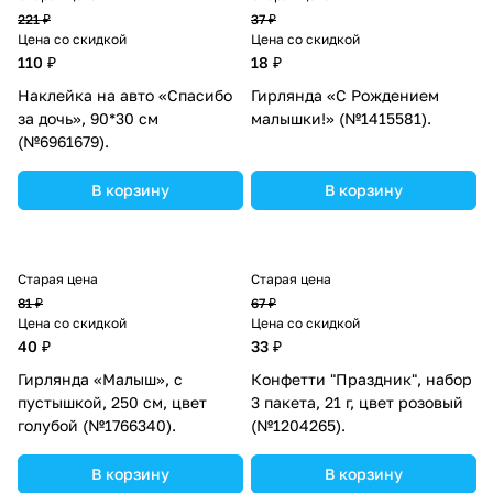
221 ₽
37 ₽
Цена со скидкой
Цена со скидкой
110 ₽
18 ₽
Наклейка на авто «Спасибо
Гирлянда «С Рождением
за дочь», 90*30 см
малышки!» (№1415581).
(№6961679).
В корзину
В корзину
Старая цена
Старая цена
81 ₽
67 ₽
Цена со скидкой
Цена со скидкой
40 ₽
33 ₽
Гирлянда «Малыш», с
Конфетти "Праздник", набор
пустышкой, 250 см, цвет
3 пакета, 21 г, цвет розовый
голубой (№1766340).
(№1204265).
В корзину
В корзину