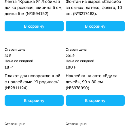
Лента "Крошка Я" Любимая
Фонтан из шаров «Спасибо
дочка розовая, ширина 5 см,
за сына», латекс, фольга, 10
длина 5 м (№1594152).
шт. (№3217463).
В корзину
В корзину
Старая цена
Старая цена
37 ₽
201 ₽
Цена со скидкой
Цена со скидкой
18 ₽
100 ₽
Плакат для новорожденной
Наклейка на авто «Еду за
с наклейками "Я родилась"
дочей», 90 х 30 см
(№2811124).
(№6978990).
В корзину
В корзину
Старая цена
Старая цена