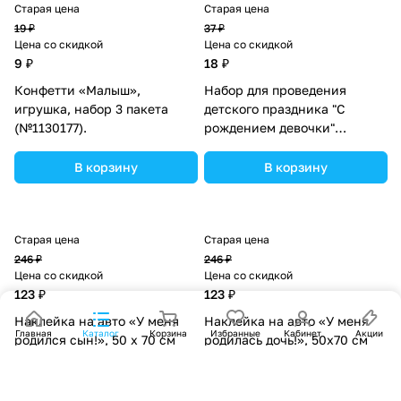
Старая цена
Старая цена
19 ₽
37 ₽
Цена со скидкой
Цена со скидкой
9 ₽
18 ₽
Конфетти «Малыш»,
Набор для проведения
игрушка, набор 3 пакета
детского праздника "С
(№1130177).
рождением девочки"
(№1284872).
В корзину
В корзину
Старая цена
Старая цена
246 ₽
246 ₽
Цена со скидкой
Цена со скидкой
123 ₽
123 ₽
Наклейка на авто «У меня
Наклейка на авто «У меня
Главная
Каталог
Корзина
Избранные
Кабинет
Акции
родился сын!», 50 х 70 см
родилась дочь!», 50х70 см
(№6961676).
(№6961677).
В корзину
В корзину