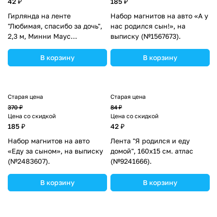
42 ₽
185 ₽
Гирлянда на ленте
Набор магнитов на авто «А у
"Любимая, спасибо за дочь",
нас родился сын!», на
2,3 м, Минни Маус
выписку (№1567673).
(№6829988).
В корзину
В корзину
Старая цена
Старая цена
370 ₽
84 ₽
Цена со скидкой
Цена со скидкой
185 ₽
42 ₽
Набор магнитов на авто
Лента "Я родился и еду
«Еду за сыном», на выписку
домой", 160х15 см. атлас
(№2483607).
(№9241666).
В корзину
В корзину