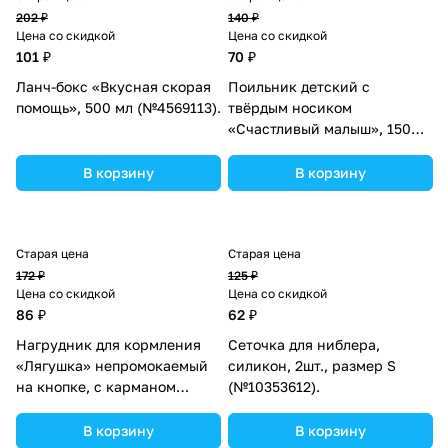
202 ₽
140 ₽
Цена со скидкой
Цена со скидкой
101 ₽
70 ₽
Ланч-бокс «Вкусная скорая
Поильник детский с
помощь», 500 мл (№4569113).
твёрдым носиком
«Счастливый малыш», 150
мл,, цвет голубой
(№2586513).
В корзину
В корзину
Старая цена
Старая цена
172 ₽
125 ₽
Цена со скидкой
Цена со скидкой
86 ₽
62 ₽
Нагрудник для кормления
Сеточка для ниблера,
«Лягушка» непромокаемый
силикон, 2шт., размер S
на кнопке, с карманом
(№10353612).
(№1026894).
В корзину
В корзину