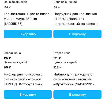
Цена со скидкой
Цена со скидкой
м
93 ₽
54 ₽
л
Термостакан "Просто класс",
Нагрудник для кормления
е
Микки Маус, 350 мл
«ТРЕНД. Лапочки»
н
(№2955156).
непромокаемый на завязках,
и
МИКС (№5035216).
я
В корзину
В корзину
Старая цена
Старая цена
192 ₽
225 ₽
Цена со скидкой
Цена со скидкой
96 ₽
112 ₽
Ниблер для прикорма с
Ниблер для прикорма с
силиконовой сеточкой
силиконовой сеточкой
«ТРЕНД. Которусалка»
«Фруктики» (№4982291).
(№4982289).
В корзину
В корзину