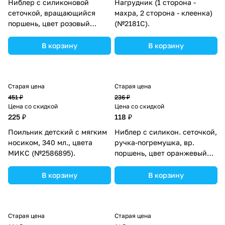
Ниблер с силиконовой
Нагрудник (1 сторона -
сеточкой, вращающийся
махра, 2 сторона - клеенка)
поршень, цвет розовый
(№2181С).
(№4350267).
В корзину
В корзину
Старая цена
Старая цена
451 ₽
236 ₽
Цена со скидкой
Цена со скидкой
225 ₽
118 ₽
Поильник детский с мягким
Ниблер с силикон. сеточкой,
носиком, 340 мл., цвета
ручка-погремушка, вр.
МИКС (№2586895).
поршень, цвет оранжевый
(№4780631).
В корзину
В корзину
Старая цена
Старая цена