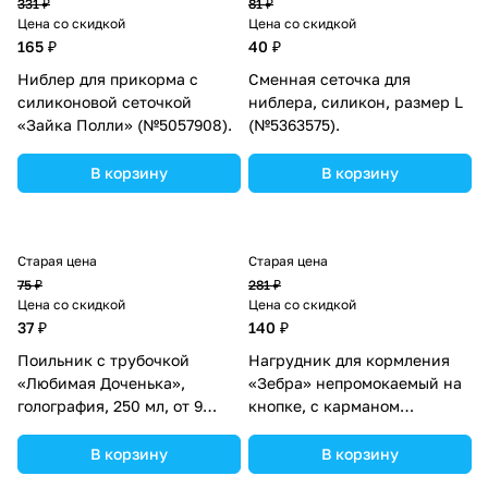
331 ₽
81 ₽
Цена со скидкой
Цена со скидкой
165 ₽
40 ₽
Ниблер для прикорма с
Сменная сеточка для
силиконовой сеточкой
ниблера, силикон, размер L
«Зайка Полли» (№5057908).
(№5363575).
В корзину
В корзину
Старая цена
Старая цена
75 ₽
281 ₽
Цена со скидкой
Цена со скидкой
37 ₽
140 ₽
Поильник с трубочкой
Нагрудник для кормления
«Любимая Доченька»,
«Зебра» непромокаемый на
голография, 250 мл, от 9
кнопке, с карманом
мес., с наклейками
(№1026887).
(№1854299).
В корзину
В корзину