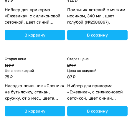
87 ₽
174 ₽
Ниблер для прикорма
Поильник детский с мягким
«Ежевика», с силиконовой
носиком, 340 мл., цвет
сеточкой, цвет синий
голубой (№2586897).
(№2272513).
В корзину
В корзину
Старая цена
Старая цена
150 ₽
174 ₽
Цена со скидкой
Цена со скидкой
75 ₽
87 ₽
Насадка-поильник «Слоник»
Ниблер для прикорма
на бутылочку, стакан,
«Ежевика», с силиконовой
кружку, от 5 мес., цвета
сеточкой, цвет синий
МИКС (№2825365).
(№2272513).
В корзину
В корзину