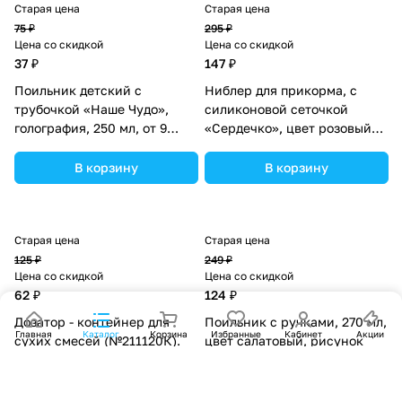
Старая цена
Старая цена
75 ₽
295 ₽
Цена со скидкой
Цена со скидкой
37 ₽
147 ₽
Поильник детский с
Ниблер для прикорма, с
трубочкой «Наше Чудо»,
силиконовой сеточкой
голография, 250 мл, от 9
«Сердечко», цвет розовый
мес., с наклейками
(№2272517).
(№1854302).
В корзину
В корзину
Старая цена
Старая цена
125 ₽
249 ₽
Цена со скидкой
Цена со скидкой
62 ₽
124 ₽
Дозатор - контейнер для
Поильник с ручками, 270 мл,
Главная
Каталог
Корзина
Избранные
Кабинет
Акции
сухих смесей (№211120К).
цвет салатовый, рисунок
МИКС (№4070351).
В корзину
В корзину