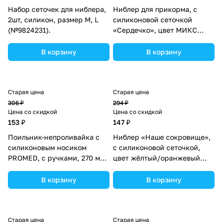
Набор сеточек для ниблера,
Ниблер для прикорма, с
2шт, силикон, размер М, L
силиконовой сеточкой
(№9824231).
«Сердечко», цвет МИКС
(№2272516).
В корзину
В корзину
Старая цена
Старая цена
306 ₽
294 ₽
Цена со скидкой
Цена со скидкой
153 ₽
147 ₽
Поильник-непроливайка с
Ниблер «Наше сокровище»,
силиконовым носиком
с силиконовой сеточкой,
PROMED, с ручками, 270 мл.,
цвет жёлтый/оранжевый
от 6 мес. (№5073681).
(№2357262).
В корзину
В корзину
Старая цена
Старая цена