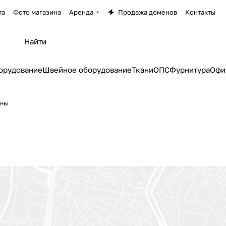
та
Фото магазина
Аренда
Продажа доменов
Контакты
орудование
Швейное оборудование
Ткани
ОПС
Фурнитура
Офи
ины
ы