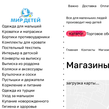
Важно
Доставка
Опла
Все для маленьких людей
производит мир детей
Одежда для малышей
Кроватки и матрасики
Каталог
Торговое об
Бортики противоударники
Комплекты для кровати
Постельный текстиль
Главная
Контакты
Магаз
Интерьер в детской
Конверты на выписку
Магазин
Выписка из роддома
Коляски и аксессуары
Бутылочки и соски
Пустышки и держатели
загрузка карты...
Кормление и питание
Одежда из турции
Уход за малышом
Купание новорожденного
Гигиена и здоровье