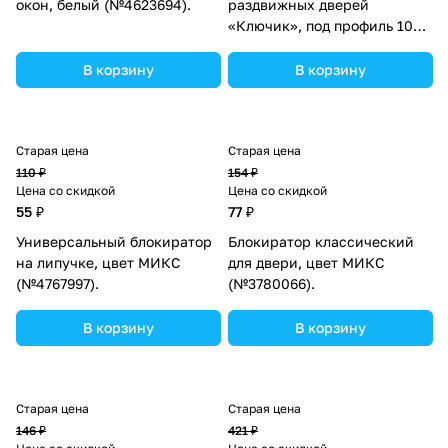
окон, белый (№4623694).
раздвижных дверей
«Ключик», под профиль 10
мм, Крошка Я (№4591067).
В корзину
В корзину
Старая цена
Старая цена
110 ₽
154 ₽
Цена со скидкой
Цена со скидкой
55 ₽
77 ₽
Универсальный блокиратор
Блокиратор классический
на липучке, цвет МИКС
для двери, цвет МИКС
(№4767997).
(№3780066).
В корзину
В корзину
Старая цена
Старая цена
146 ₽
421 ₽