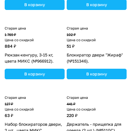
В корзину
В корзину
Старая цена
Старая цена
1 769 ₽
102 ₽
Цена со скидкой
Цена со скидкой
884 ₽
51 ₽
Рюкзак-кенгуру, 3-15 кг,
Блокиратор двери "Жираф"
цвета МИКС (№966912).
(№151346).
В корзину
В корзину
Старая цена
Старая цена
127 ₽
441 ₽
Цена со скидкой
Цена со скидкой
63 ₽
220 ₽
Набор блокираторов двери,
Держатель - прищепка для
2 шт., цвета МИКС
одеяла (2 шт.) (№5110С).