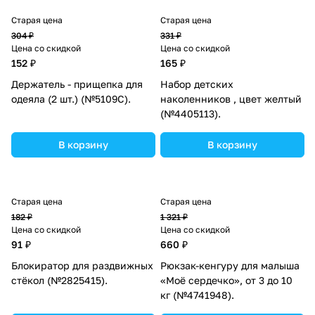
Старая цена
Старая цена
304 ₽
331 ₽
Цена со скидкой
Цена со скидкой
152 ₽
165 ₽
Держатель - прищепка для
Набор детских
одеяла (2 шт.) (№5109С).
наколенников , цвет желтый
(№4405113).
В корзину
В корзину
Старая цена
Старая цена
182 ₽
1 321 ₽
Цена со скидкой
Цена со скидкой
91 ₽
660 ₽
Блокиратор для раздвижных
Рюкзак-кенгуру для малыша
стёкол (№2825415).
«Моё сердечко», от 3 до 10
кг (№4741948).