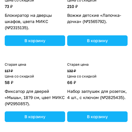
Цена со скидкой
Цена со скидкой
73 ₽
210 ₽
Блокиратор на дверцы
Вожжи детские «Лапочка-
шкафов, цвета МИКС
дочка» (№1565792).
(№2315135).
В корзину
В корзину
Старая цена
Старая цена
117 ₽
132 ₽
Цена со скидкой
Цена со скидкой
58 ₽
66 ₽
Фиксатор для дверей
Набор заглушек для розеток,
«Мышь», 18?9 см, цвет МИКС
4 шт., с ключом (№2825435).
(№2950857).
В корзину
В корзину