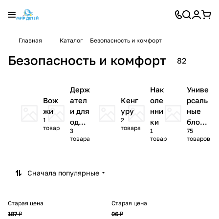
Главная
Каталог
Безопасность и комфорт
Безопасность и комфорт
82
Держ
Нак
Униве
Вож
ател
Кенг
оле
рсаль
жи
и для
уру
нни
ные
1
2
одея
ки
блоки
товар
товара
3
1
75
ла
ратор
товара
товар
товаров
ы
Сначала популярные
Старая цена
Старая цена
187 ₽
96 ₽