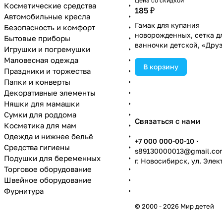
Цена со скидкой
Косметические средства
185 ₽
Автомобильные кресла
Гамак для купания
Безопасность и комфорт
новорожденных, сетка д
Бытовые приборы
ванночки детской, «Друз
Игрушки и погремушки
80см, цвет МИКС
Маловесная одежда
(№4958702).
В корзину
Праздники и торжества
Папки и конверты
Декоративные элементы
Няшки для мамашки
Сумки для роддома
Связаться с нами
Косметика для мам
Одежда и нижнее бельё
+7 000 000-00-10
Средства гигиены
s89130000013@gmail.co
Подушки для беременных
г. Новосибирск, ул. Эле
Торговое оборудование
Швейное оборудование
Фурнитура
© 2000 - 2026 Мир детей