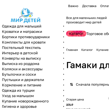
Важно
Доставка
Опла
Все для маленьких людей
производит мир детей
Одежда для малышей
Кроватки и матрасики
Каталог
Торговое об
Бортики противоударники
Комплекты для кровати
Постельный текстиль
Главная
Каталог
Купание
Интерьер в детской
Конверты на выписку
Гамаки д
Выписка из роддома
Коляски и аксессуары
Бутылочки и соски
Пустышки и держатели
Сначала популярн
Кормление и питание
Одежда из турции
Уход за малышом
Старая цена
Купание новорожденного
371 ₽
Гигиена и здоровье