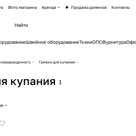
та
Фото магазина
Аренда
Продажа доменов
Контакты
орудование
Швейное оборудование
Ткани
ОПС
Фурнитура
Офи
 новорожденного
Гамаки для купания
ля купания
1
ые