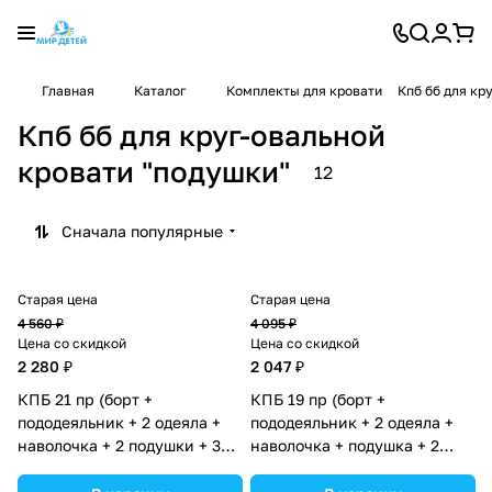
Главная
Каталог
Комплекты для кровати
Кпб бб для кр
Кпб бб для круг-овальной
кровати "подушки"
12
Сначала популярные
Старая цена
Старая цена
4 560 ₽
4 095 ₽
Цена со скидкой
Цена со скидкой
2 280 ₽
2 047 ₽
КПБ 21 пр (борт +
КПБ 19 пр (борт +
пододеяльник + 2 одеяла +
пододеяльник + 2 одеяла +
наволочка + 2 подушки + 3
наволочка + подушка + 2
простыни (бязь) 12пк
простыни (бязь) 12кв
(№1150-О-1бб_02) цвета в
(№1149-О-1бб) цвета в