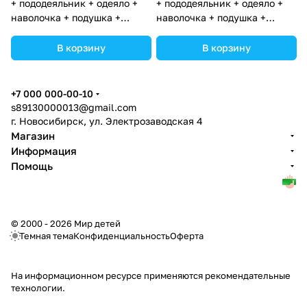
+ пододеяльник + одеяло +
+ пододеяльник + одеяло +
наволочка + подушка +
наволочка + подушка +
простынь (бязь) 4прямуг
простынь (бязь) 4прямуг
(№1145-4-1_03) цвета в
(№1145-4-1) цвета в
В корзину
В корзину
ассортименте.
ассортименте.
+7 000 000-00-10
s89130000013@gmail.com
г. Новосибирск, ул. Электрозаводская 4
Магазин
Информация
Помощь
© 2000 - 2026 Мир детей
Темная тема
Конфиденциальность
Оферта
На информационном ресурсе применяются
рекомендательные
технологии
.