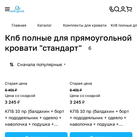
Главная
Каталог
Комплекты для кровати
Кпб полные дл
Кпб полные для прямоугольной
кровати "стандарт"
6
Сначала популярные
Старая цена
Старая цена
6 491 ₽
6 491 ₽
Цена со скидкой
Цена со скидкой
3 245 ₽
3 245 ₽
КПБ 10 пр (балдахин + борт
КПБ 10 пр (балдахин + борт
+ пододеяльник + одеяло +
+ пододеяльник + одеяло +
наволочка + подушка +
наволочка + подушка +
простынь (бязь) 4прямуг
простынь (бязь) 4прямуг
(№1147-4-1_02) цвета в
(№1147-4-1) цвета в