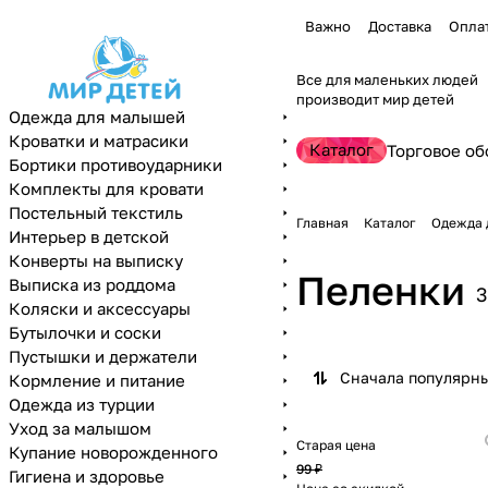
Важно
Доставка
Опла
Все для маленьких людей
производит мир детей
Одежда для малышей
Кроватки и матрасики
Каталог
Торговое об
Бортики противоударники
Комплекты для кровати
Постельный текстиль
Главная
Каталог
Одежда 
Интерьер в детской
Конверты на выписку
Пеленки
Выписка из роддома
3
Коляски и аксессуары
Бутылочки и соски
Пустышки и держатели
Сначала популярн
Кормление и питание
Одежда из турции
Уход за малышом
Старая цена
Купание новорожденного
99 ₽
Гигиена и здоровье