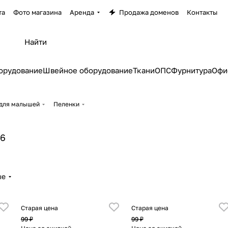
та
Фото магазина
Аренда
Продажа доменов
Контакты
орудование
Швейное оборудование
Ткани
ОПС
Фурнитура
Офи
для малышей
Пеленки
6
ые
Старая цена
Старая цена
99 ₽
99 ₽