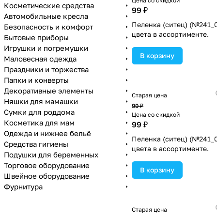
Цена со скидкой
Косметические средства
99 ₽
Автомобильные кресла
Пеленка (ситец) (№241_
Безопасность и комфорт
цвета в ассортименте.
Бытовые приборы
Игрушки и погремушки
В корзину
Маловесная одежда
Праздники и торжества
Папки и конверты
Декоративные элементы
Старая цена
Няшки для мамашки
99 ₽
Сумки для роддома
Цена со скидкой
Косметика для мам
99 ₽
Одежда и нижнее бельё
Пеленка (ситец) (№241_
Средства гигиены
цвета в ассортименте.
Подушки для беременных
Торговое оборудование
В корзину
Швейное оборудование
Фурнитура
Старая цена