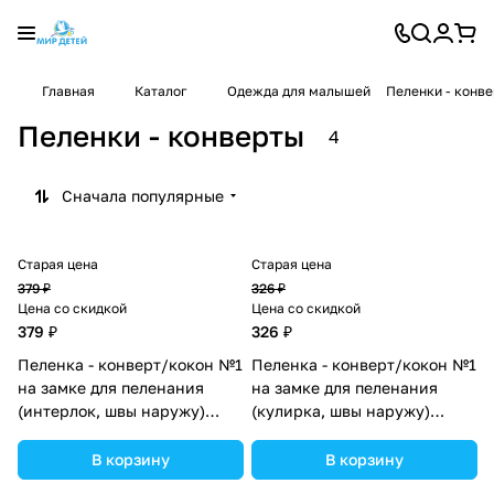
Главная
Каталог
Одежда для малышей
Пеленки - конв
Пеленки - конверты
4
Сначала популярные
Старая цена
Старая цена
379 ₽
326 ₽
Цена со скидкой
Цена со скидкой
379 ₽
326 ₽
Пеленка - конверт/кокон №1
Пеленка - конверт/кокон №1
на замке для пеленания
на замке для пеленания
(интерлок, швы наружу)
(кулирка, швы наружу)
(№1101-62МД) цвета в
(№1103-56МД) цвета в
ассортименте.
ассортименте.
В корзину
В корзину