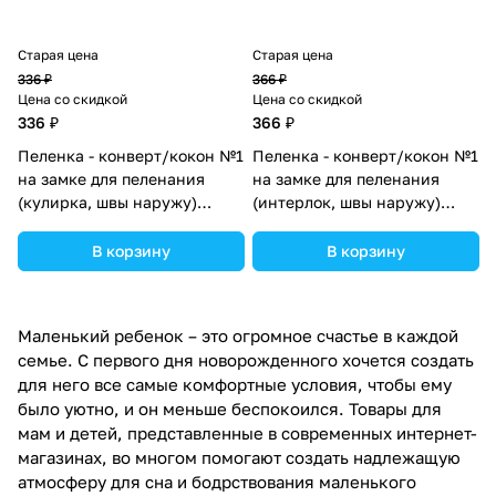
Старая цена
Старая цена
336 ₽
366 ₽
Цена со скидкой
Цена со скидкой
336 ₽
366 ₽
Пеленка - конверт/кокон №1
Пеленка - конверт/кокон №1
на замке для пеленания
на замке для пеленания
(кулирка, швы наружу)
(интерлок, швы наружу)
(№1103-62МД) цвета в
(№1101-56МД) цвета в
ассортименте.
ассортименте.
В корзину
В корзину
Маленький ребенок – это огромное счастье в каждой
семье. С первого дня новорожденного хочется создать
для него все самые комфортные условия, чтобы ему
было уютно, и он меньше беспокоился. Товары для
мам и детей, представленные в современных интернет-
магазинах, во многом помогают создать надлежащую
атмосферу для сна и бодрствования маленького