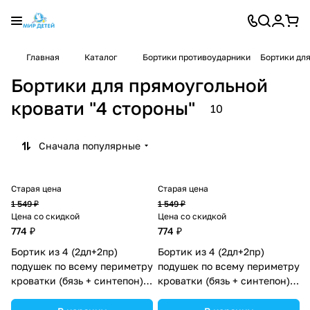
Главная
Каталог
Бортики противоударники
Бортики для
Бортики для прямоугольной
кровати "4 стороны"
10
Сначала популярные
Старая цена
Старая цена
1 549 ₽
1 549 ₽
Цена со скидкой
Цена со скидкой
774 ₽
774 ₽
Бортик из 4 (2дл+2пр)
Бортик из 4 (2дл+2пр)
подушек по всему периметру
подушек по всему периметру
кроватки (бязь + синтепон)
кроватки (бязь + синтепон)
(№982_06) цвета в
(№982_04) цвета в
ассортименте.
ассортименте.